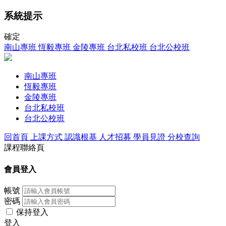
系統提示
確定
南山專班
恆毅專班
金陵專班
台北私校班
台北公校班
南山專班
恆毅專班
金陵專班
台北私校班
台北公校班
回首頁
上課方式
認識根基
人才招募
學員見證
分校查詢
課程聯絡頁
會員登入
帳號
密碼
保持登入
登入